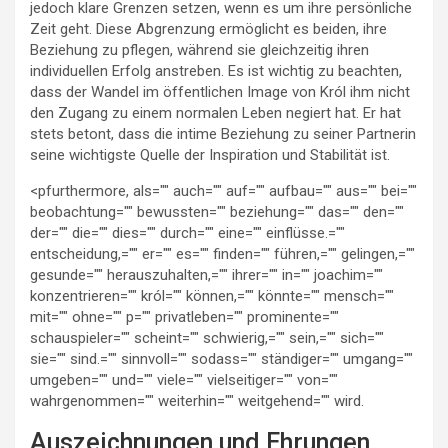
jedoch klare Grenzen setzen, wenn es um ihre persönliche
Zeit geht. Diese Abgrenzung ermöglicht es beiden, ihre
Beziehung zu pflegen, während sie gleichzeitig ihren
individuellen Erfolg anstreben. Es ist wichtig zu beachten,
dass der Wandel im öffentlichen Image von Król ihm nicht
den Zugang zu einem normalen Leben negiert hat. Er hat
stets betont, dass die intime Beziehung zu seiner Partnerin
seine wichtigste Quelle der Inspiration und Stabilität ist.
<pfurthermore, als="" auch="" auf="" aufbau="" aus="" bei=""
beobachtung="" bewussten="" beziehung="" das="" den=""
der="" die="" dies="" durch="" eine="" einflüsse.=""
entscheidung,="" er="" es="" finden="" führen,="" gelingen,=""
gesunde="" herauszuhalten,="" ihrer="" in="" joachim=""
konzentrieren="" król="" können,="" könnte="" mensch=""
mit="" ohne="" p="" privatleben="" prominente=""
schauspieler="" scheint="" schwierig,="" sein,="" sich=""
sie="" sind.="" sinnvoll="" sodass="" ständiger="" umgang=""
umgeben="" und="" viele="" vielseitiger="" von=""
wahrgenommen="" weiterhin="" weitgehend="" wird.
Auszeichnungen und Ehrungen