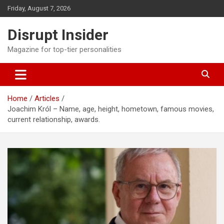
Skip
Friday, August 7, 2026
to
content
Disrupt Insider
Magazine for top-tier personalities
Home
Articles
Joachim Król – Name, age, height, hometown, famous movies,
current relationship, awards.